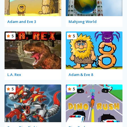
Adam and Eve 3
Mahjong World
5
5
L.A. Rex
Adam & Eve 8
5
5