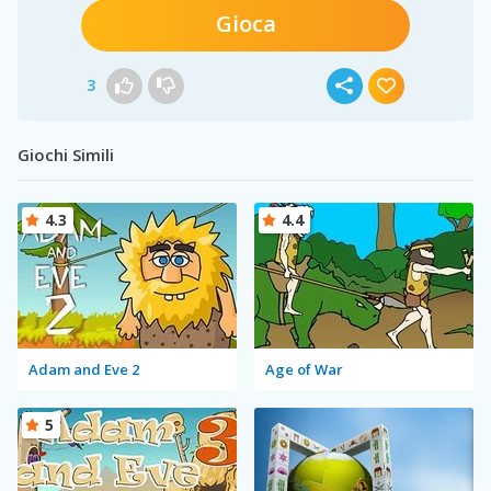
Gioca
3
Giochi Simili
4.3
4.4
Adam and Eve 2
Age of War
5