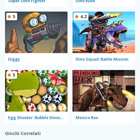
Super Dino Fighter
Dino Rush
5
4.2
Diggy
Dino Squad: Battle Mission
5
Egg Shooter: Bubble Dinosaur
Mexico Rex
Giochi Correlati