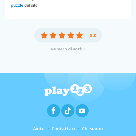
puzzle
del sito.
5.0
Numero di voti: 3
Aiuto
Contattaci
Chi siamo