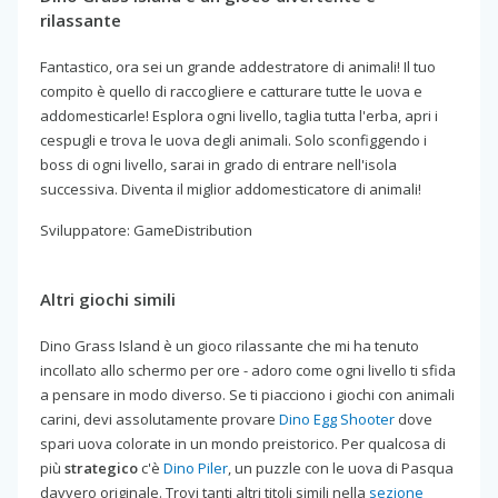
rilassante
Fantastico, ora sei un grande addestratore di animali! Il tuo
compito è quello di raccogliere e catturare tutte le uova e
addomesticarle! Esplora ogni livello, taglia tutta l'erba, apri i
cespugli e trova le uova degli animali. Solo sconfiggendo i
boss di ogni livello, sarai in grado di entrare nell'isola
successiva. Diventa il miglior addomesticatore di animali!
Sviluppatore: GameDistribution
Altri giochi simili
Dino Grass Island è un gioco rilassante che mi ha tenuto
incollato allo schermo per ore - adoro come ogni livello ti sfida
a pensare in modo diverso. Se ti piacciono i giochi con animali
carini, devi assolutamente provare
Dino Egg Shooter
dove
spari uova colorate in un mondo preistorico. Per qualcosa di
più
strategico
c'è
Dino Piler
, un puzzle con le uova di Pasqua
davvero originale. Trovi tanti altri titoli simili nella
sezione