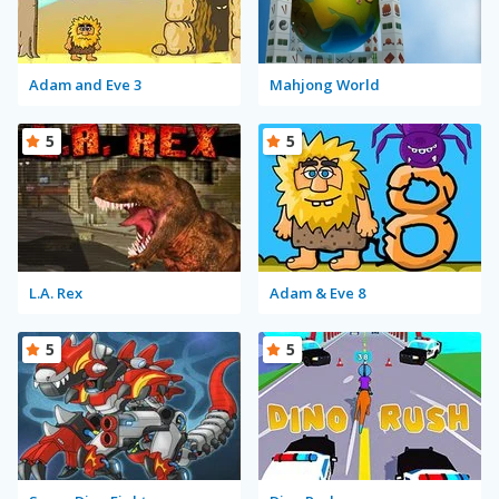
Adam and Eve 3
Mahjong World
5
5
L.A. Rex
Adam & Eve 8
5
5