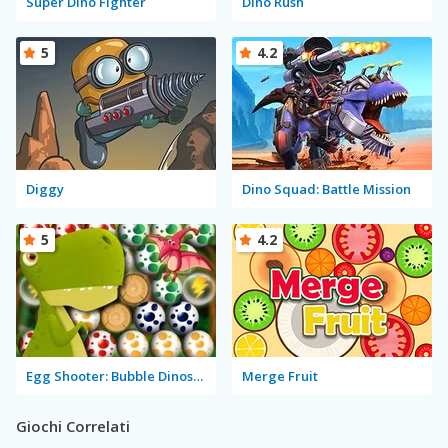
Super Dino Fighter
Dino Rush
5
4.2
Diggy
Dino Squad: Battle Mission
5
4.2
Egg Shooter: Bubble Dinosaur
Merge Fruit
Giochi Correlati