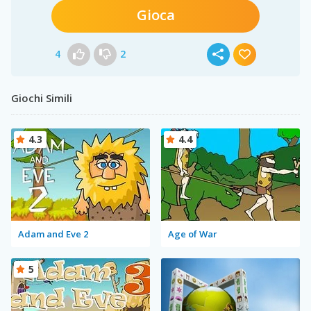
Gioca
4
2
Giochi Simili
4.3
4.4
Adam and Eve 2
Age of War
5