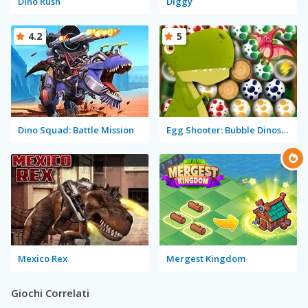
Dino Rush
Diggy
4.2
5
Dino Squad: Battle Mission
Egg Shooter: Bubble Dinosaur
Mexico Rex
Mergest Kingdom
Giochi Correlati