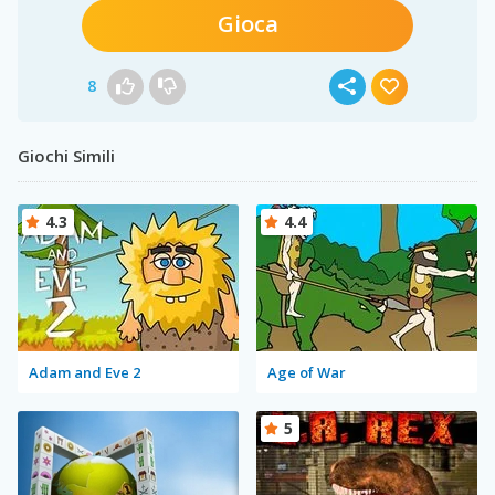
Gioca
8
Giochi Simili
4.3
4.4
Adam and Eve 2
Age of War
5