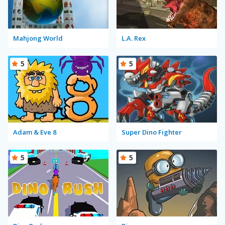
Mahjong World
L.A. Rex
5
5
Adam & Eve 8
Super Dino Fighter
5
5