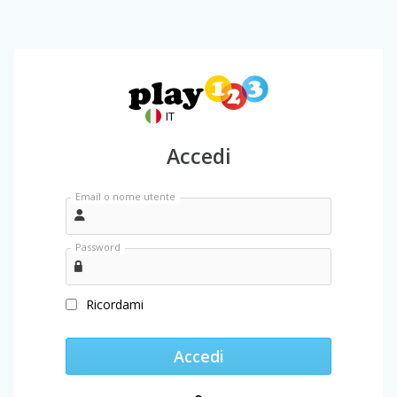
IT
Accedi
Email o nome utente
Password
Ricordami
Accedi