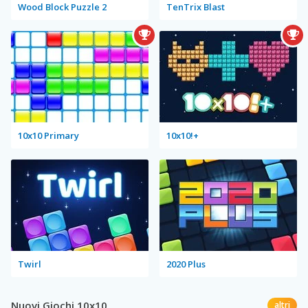
Wood Block Puzzle 2
TenTrix Blast
10x10 Primary
10x10!+
Twirl
2020 Plus
Nuovi Giochi 10x10
altri