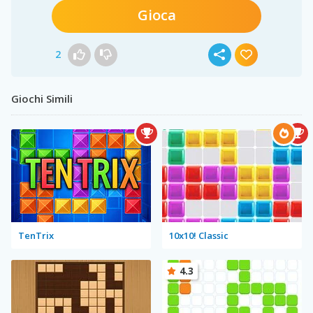
Gioca
2
Giochi Simili
TenTrix
10x10! Classic
4.3