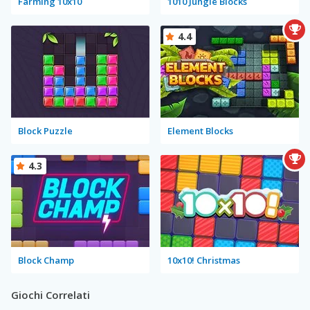
Farming 10x10
1010 Jungle Blocks
4.4
Block Puzzle
Element Blocks
4.3
Block Champ
10x10! Christmas
Giochi Correlati