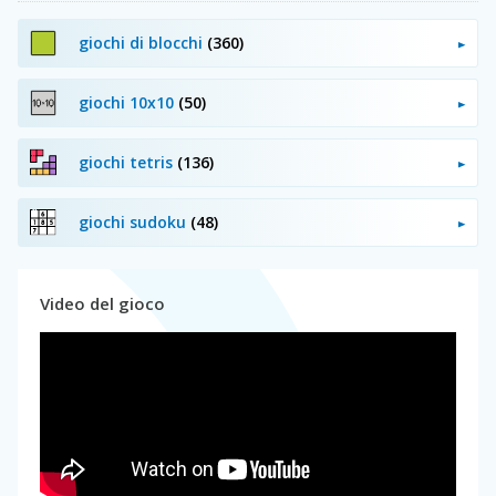
giochi di blocchi
(360)
giochi 10x10
(50)
giochi tetris
(136)
giochi sudoku
(48)
Video del gioco