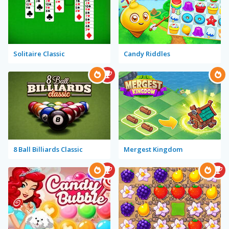
Solitaire Classic
Candy Riddles
8 Ball Billiards Classic
Mergest Kingdom