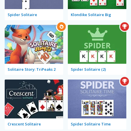
Spider Solitaire
Klondike Solitaire Big
Solitaire Story: TriPeaks 2
Spider Solitaire (2)
Crescent Solitaire
Spider Solitaire Time