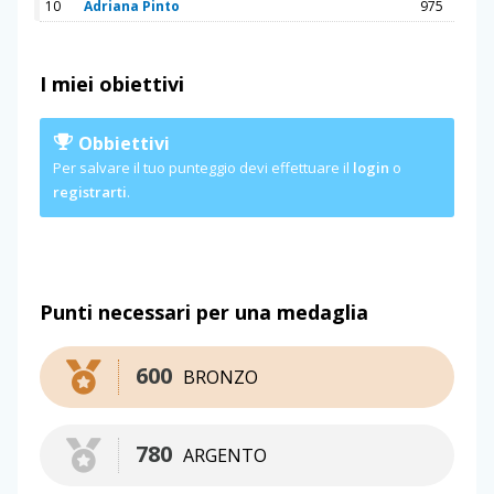
10
Adriana Pinto
975
I miei obiettivi
Obbiettivi
Per salvare il tuo punteggio devi effettuare il
login
o
registrarti
.
Punti necessari per una medaglia
600
BRONZO
780
ARGENTO