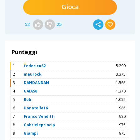
Gioca
52
25
Punteggi
1
Federico62
5.290
2
maurock
3.375
3
DANDANDAN
1.565
4
GAIA58
1.370
5
Rob
1.055
6
Donatella16
985
7
Franco Venditti
980
8
Gabrieleprincip
975
9
Giampi
975