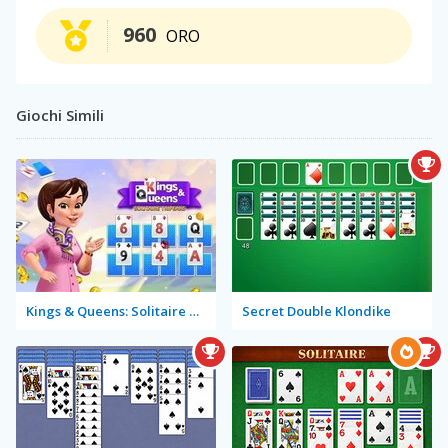
960
ORO
Giochi Simili
Kings & Queens: Solitaire Tripeaks
Secret Double Klondike