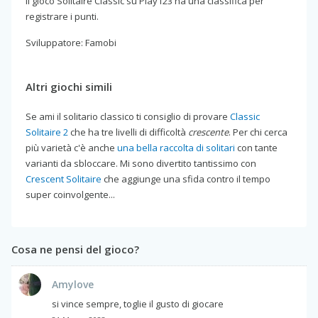
Il gioco Solitaire Classic su Play123 ha una classifica per
registrare i punti.
Sviluppatore: Famobi
Altri giochi simili
Se ami il solitario classico ti consiglio di provare
Classic
Solitaire 2
che ha tre livelli di difficoltà
crescente
. Per chi cerca
più varietà c'è anche
una bella raccolta di solitari
con tante
varianti da sbloccare. Mi sono divertito tantissimo con
Crescent Solitaire
che aggiunge una sfida contro il tempo
super coinvolgente...
Cosa ne pensi del gioco?
Amylove
si vince sempre, toglie il gusto di giocare