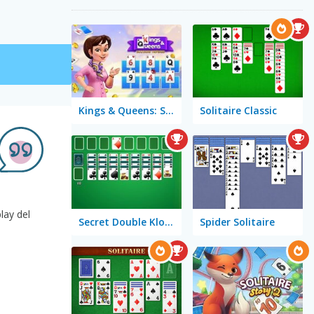
Kings & Queens: Solitaire Tripeaks
Solitaire Classic
lay del
Secret Double Klondike
Spider Solitaire