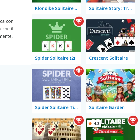
Klondike Solitaire Big
Solitaire Story: TriPeaks 2
ica con
 che il
lmente,
Spider Solitaire (2)
Crescent Solitaire
Spider Solitaire Time
Solitaire Garden
4.3