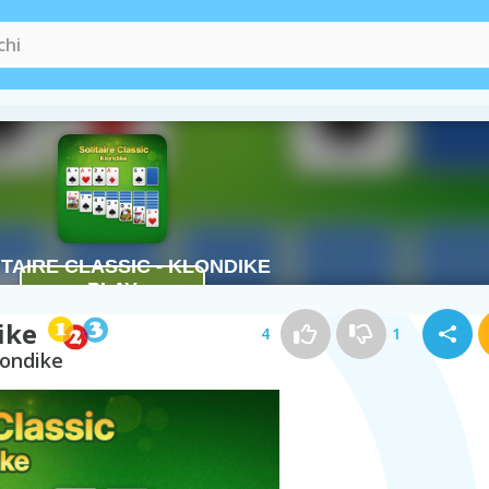
ike
4
1
londike