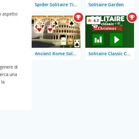
Spider Solitaire Time
Solitaire Garden
n aspetto
4.3
Ancient Rome Solitaire
Solitaire Classic Christmas
 genere di
cerca una
 la