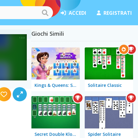
ACCEDI
REGISTRATI
Giochi Simili
Kings & Queens: Solitaire Tripeaks
Solitaire Classic
Secret Double Klondike
Spider Solitaire