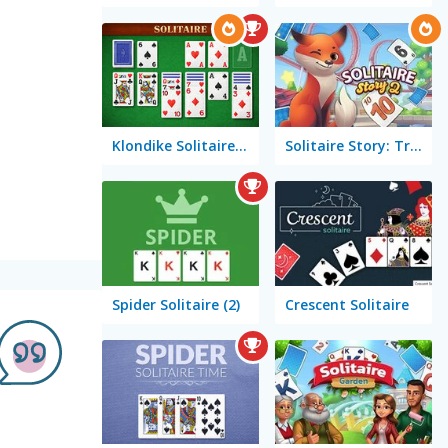
Klondike Solitaire Big
Solitaire Story: TriPeaks 2
Spider Solitaire (2)
Crescent Solitaire