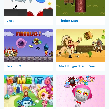
Vex 3
Timber Man
Firebug 2
Mad Burger 3: Wild West