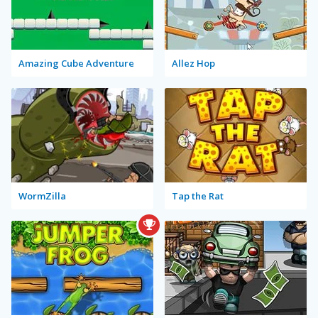
Amazing Cube Adventure
Allez Hop
WormZilla
Tap the Rat