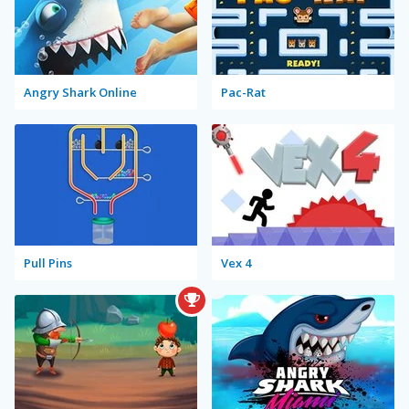
Angry Shark Online
Pac-Rat
Pull Pins
Vex 4