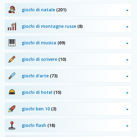
giochi di natale
(201)
giochi di montagne russe
(8)
giochi di musica
(69)
giochi di scrivere
(10)
giochi d'arte
(73)
giochi di hotel
(10)
giochi ben 10
(3)
giochi flash
(18)