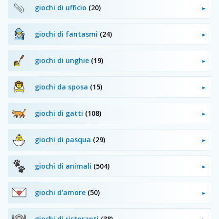
giochi di ufficio
(20)
giochi di fantasmi
(24)
giochi di unghie
(19)
giochi da sposa
(15)
giochi di gatti
(108)
giochi di pasqua
(29)
giochi di animali
(504)
giochi d'amore
(50)
giochi di ristoranti
(38)