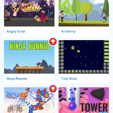
Angry Gran
Archerry
Ninja Runner
Tiny Alien