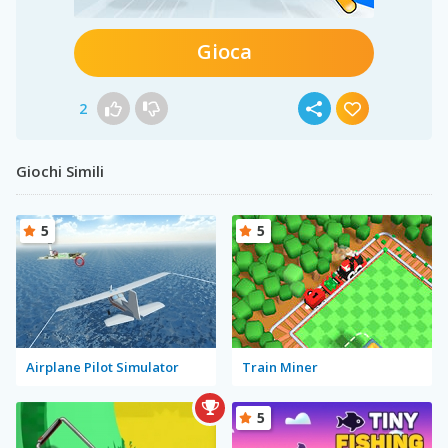
Gioca
2
Giochi Simili
5
5
Airplane Pilot Simulator
Train Miner
5