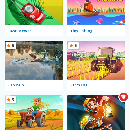
Lawn Mower
Tiny Fishing
5
5
Fish Rain
Farm Life
5