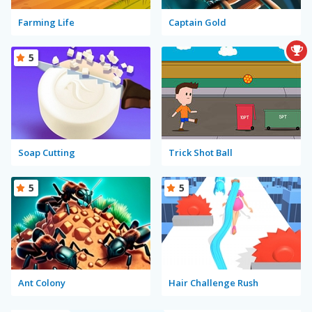
Farming Life
Captain Gold
5
Soap Cutting
Trick Shot Ball
5
5
Ant Colony
Hair Challenge Rush