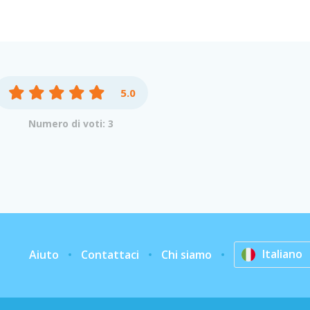
5.0
Numero di voti: 3
Italiano
Aiuto
Contattaci
Chi siamo