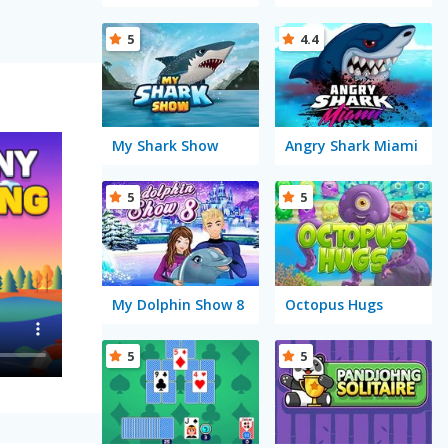
5
4.4
My Shark Show
Angry Shark Miami
5
5
My Dolphin Show 8
Octopus Hugs
5
5