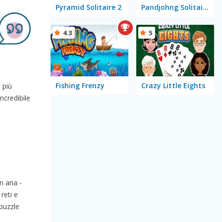
Pyramid Solitaire 2
Pandjohng Solitaire
4.3
5
Fishing Frenzy
Crazy Little Eights
 più
ncredibile
 aria -
reti e
puzzle