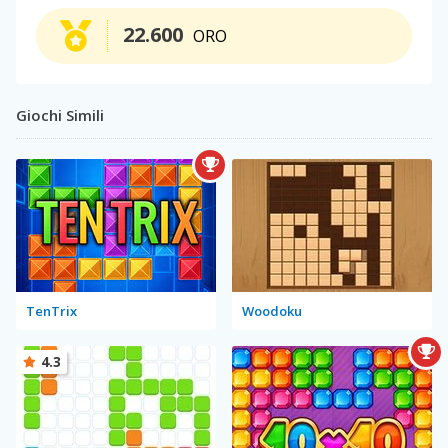
22.600
ORO
Giochi Simili
TenTrix
Woodoku
4.3