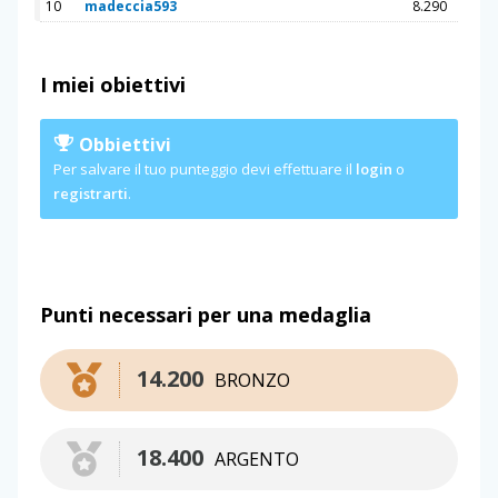
10
madeccia593
8.290
I miei obiettivi
Obbiettivi
Per salvare il tuo punteggio devi effettuare il
login
o
registrarti
.
Punti necessari per una medaglia
14.200
BRONZO
18.400
ARGENTO