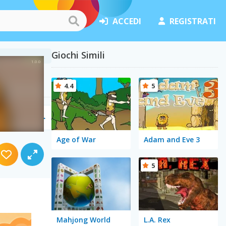
ACCEDI
REGISTRATI
Giochi Simili
4.4
5
Age of War
Adam and Eve 3
5
Mahjong World
L.A. Rex