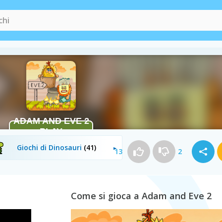
Giochi di Fuga
(52)
Giochi Friv
(62)
Giochi di Dinosauri
(41)
13
2
Come si gioca a Adam and Eve 2