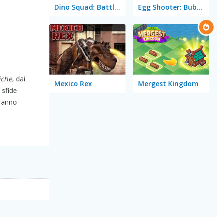
Dino Squad: Battle Mission
Egg Shooter: Bubble Dinosaur
iche
, dai
Mexico Rex
Mergest Kingdom
 sfide
eranno