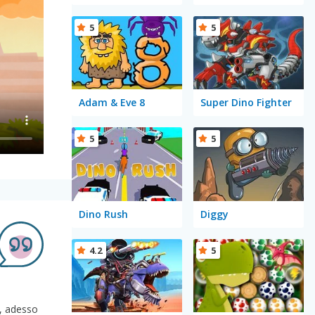
5
5
Adam & Eve 8
Super Dino Fighter
5
5
Dino Rush
Diggy
4.2
5
e, adesso