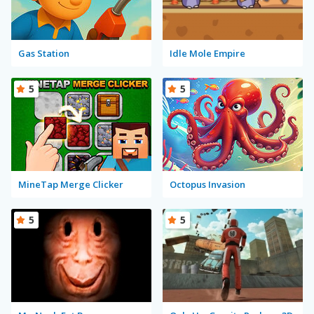
Gas Station
Idle Mole Empire
5
5
MineTap Merge Clicker
Octopus Invasion
5
5