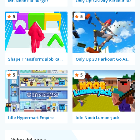
Mr. Noob Eat Burger
Only Up: Gravity Parkour 3D
5
5
Shape Transform: Blob Racing
Only Up 3D Parkour: Go Ascend
5
5
Idle Hypermart Empire
Idle Noob Lumberjack
Video del gioco