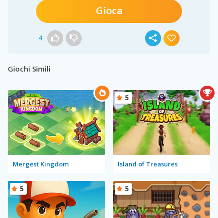
Gioca
4
Giochi Simili
5
Mergest Kingdom
Island of Treasures
5
5