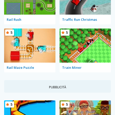
Rail Rush
Traffic Run Christmas
5
5
Rail Maze Puzzle
Train Miner
PUBBLICITÀ
5
5