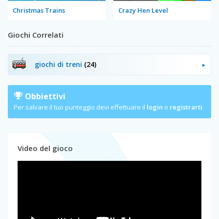
Christmas Trains
Crazy Hen Level
Giochi Correlati
giochi di treni
(24)
Obbiettivi
Per salvare il tuo punteggio devi effettuare il
login
o
registrarti
.
Video del gioco