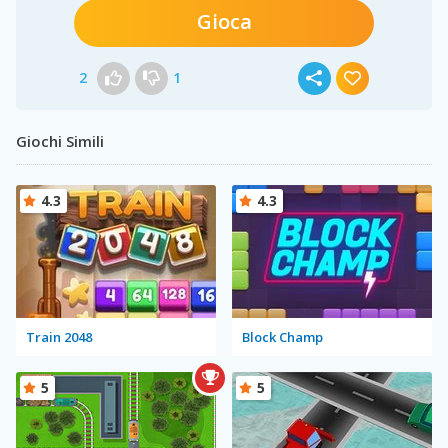
Gioca
2
1
Giochi Simili
4.3
4.3
Train 2048
Block Champ
5
5