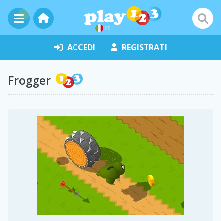
IT
ACCEDI
REGISTRATI
Frogger