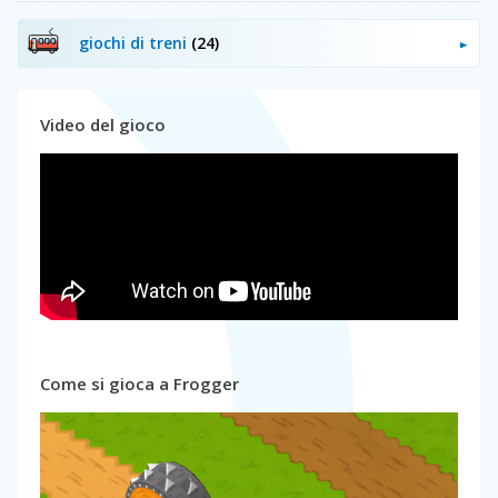
giochi di treni
(24)
Video del gioco
Come si gioca a Frogger