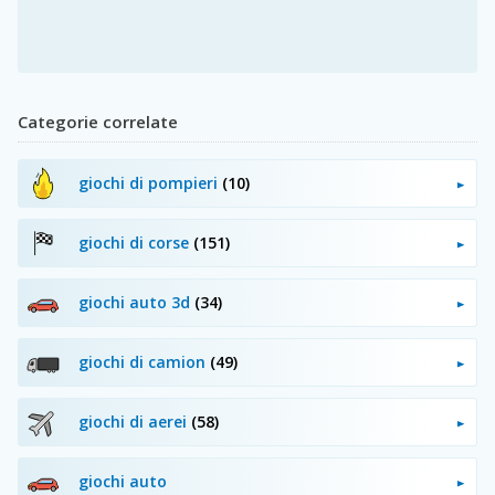
Categorie correlate
giochi di pompieri
(10)
giochi di corse
(151)
giochi auto 3d
(34)
giochi di camion
(49)
giochi di aerei
(58)
giochi auto