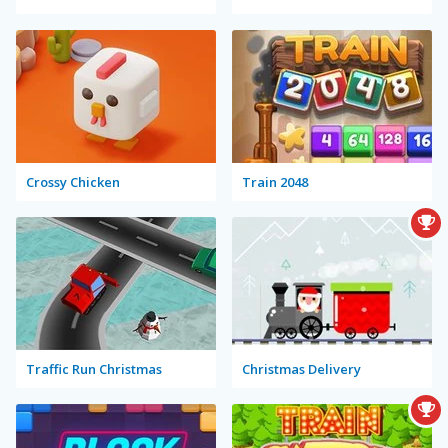
Crossy Chicken
Train 2048
Traffic Run Christmas
Christmas Delivery