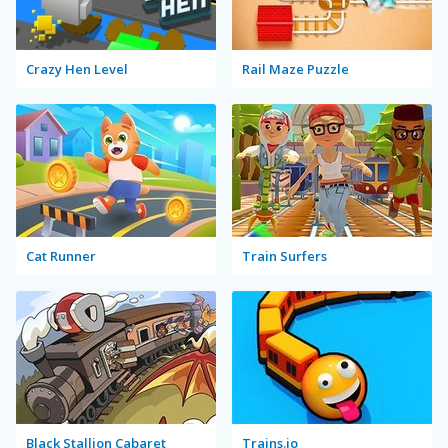
Crazy Hen Level
Rail Maze Puzzle
Cat Runner
Train Surfers
Black Stallion Cabaret
Trains.io