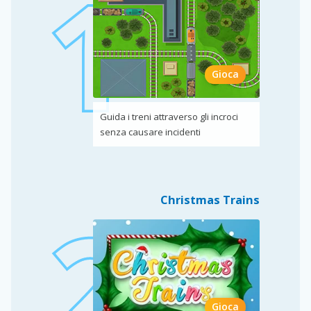
Gioca
Guida i treni attraverso gli incroci
senza causare incidenti
Christmas Trains
Gioca