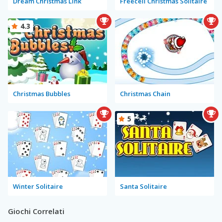
Dream Christmas Link
Freecell Christmas Solitaire
4.3
Christmas Bubbles
Christmas Chain
5
Winter Solitaire
Santa Solitaire
Giochi Correlati