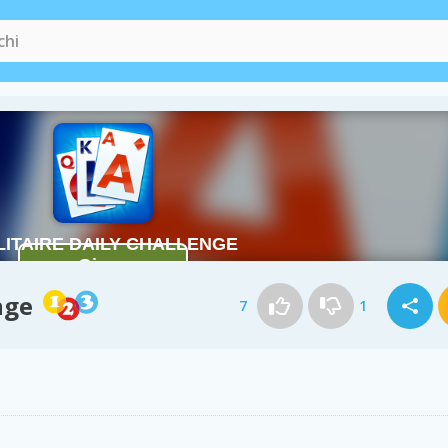
nge
7
1