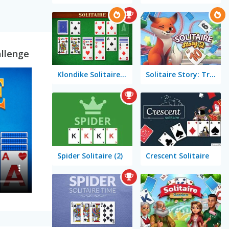
allenge
Klondike Solitaire Big
Solitaire Story: TriPeaks 2
Spider Solitaire (2)
Crescent Solitaire