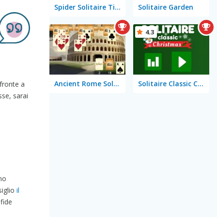
Spider Solitaire Time
Solitaire Garden
4.3
Ancient Rome Solitaire
Solitaire Classic Christmas
 fronte a
sse, sarai
ono
siglio
il
fide