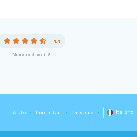
4.4
Numero di voti: 8
Italiano
Aiuto
Contattaci
Chi siamo