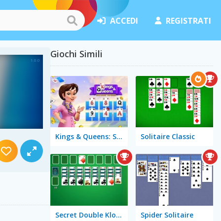
ACCEDI
REGISTRATI
Giochi Simili
Kings & Queens: Solitaire Tripeaks
Solitaire Classic
Secret Double Klondike
Spider Solitaire