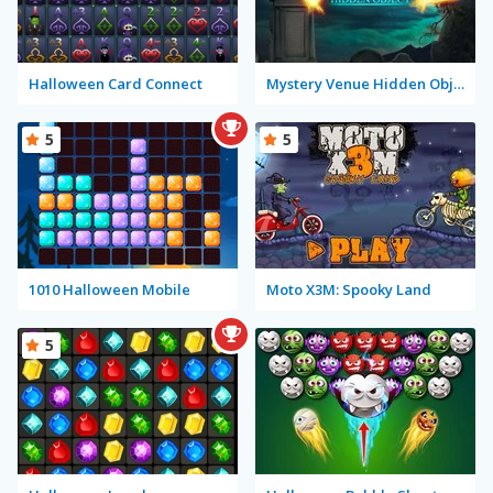
Halloween Card Connect
Mystery Venue Hidden Object
5
5
1010 Halloween Mobile
Moto X3M: Spooky Land
5