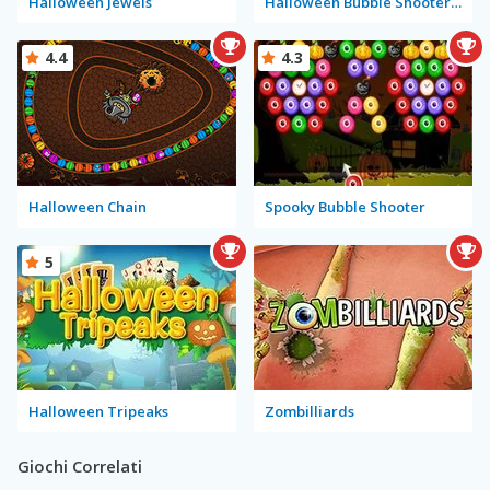
Halloween Jewels
Halloween Bubble Shooter Mobile
4.4
4.3
Halloween Chain
Spooky Bubble Shooter
5
Halloween Tripeaks
Zombilliards
Giochi Correlati