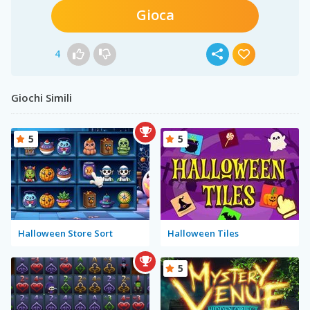
Gioca
4
Giochi Simili
5
5
Halloween Store Sort
Halloween Tiles
5