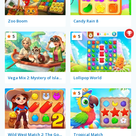
Zoo Boom
Candy Rain 8
5
5
Vega Mix 2: Mystery of Island
Lollipop World
5
Wild West Match 2: The Gold Rush
Tropical Match