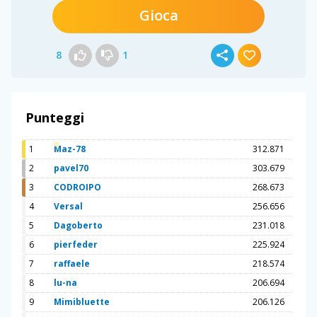
Gioca
8
1
Punteggi
1
Maz-78
312.871
2
pavel70
303.679
3
CODROIPO
268.673
4
Versal
256.656
5
Dagoberto
231.018
6
pierfeder
225.924
7
raffaele
218.574
8
lu-na
206.694
9
Mimibluette
206.126