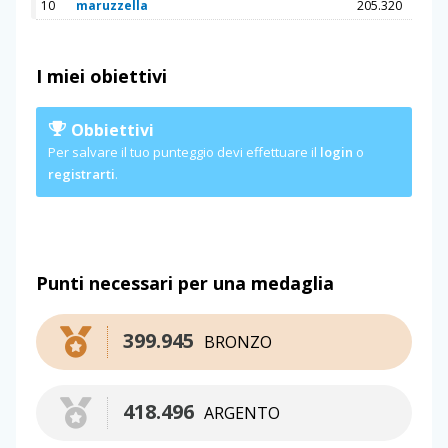
10
maruzzella
205.320
I miei obiettivi
Obbiettivi
Per salvare il tuo punteggio devi effettuare il
login
o
registrarti
.
Punti necessari per una medaglia
399.945
BRONZO
418.496
ARGENTO