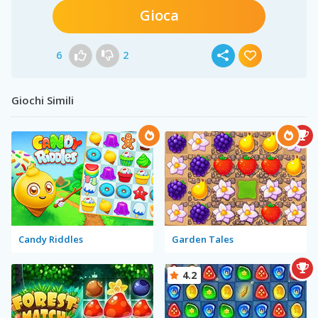
Gioca
6
2
Giochi Simili
Candy Riddles
Garden Tales
4.2