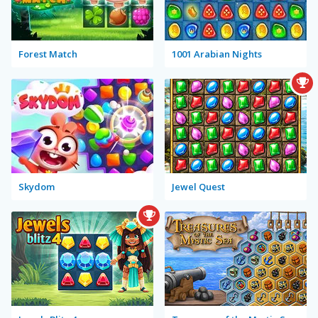
Forest Match
1001 Arabian Nights
Skydom
Jewel Quest