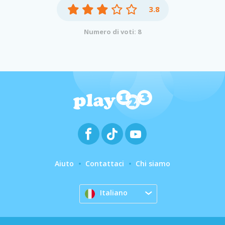
3.8
Numero di voti: 8
Aiuto
Contattaci
Chi siamo
Italiano