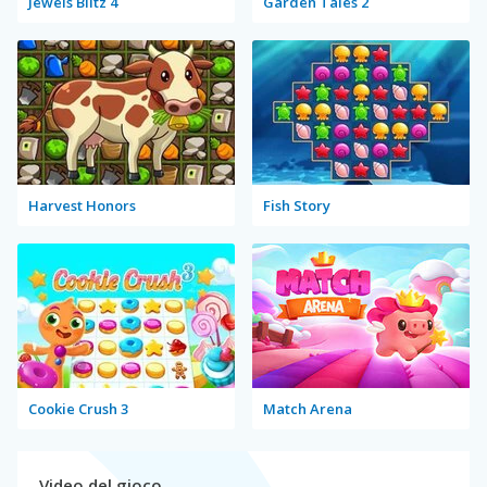
Jewels Blitz 4
Garden Tales 2
Harvest Honors
Fish Story
Cookie Crush 3
Match Arena
Video del gioco