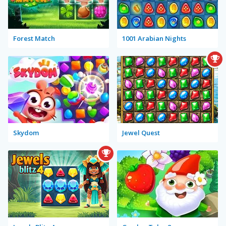
Forest Match
1001 Arabian Nights
Skydom
Jewel Quest