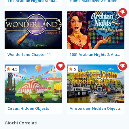
The Arabian Nights: Sinbad the Voyager
Home Makeover 2 Hidden Object
Wonderland Chapter 11
1001 Arabian Nights 2: Aladdin and the Magic Lamp
4.5
5
Circus: Hidden Objects
Amsterdam Hidden Objects
Giochi Correlati