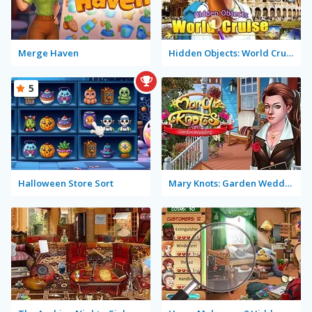
Merge Haven
Hidden Objects: World Cruise
5
Halloween Store Sort
Mary Knots: Garden Wedding