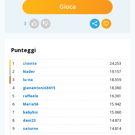
Gioca
3
Punteggi
1
stovito
24.253
2
Nader
19.157
3
lu-na
18.559
4
gianantoniob615
18.380
5
raffaele
16.361
6
Maria56
15.942
7
babybis
15.060
8
dani23
14.873
9
saturno
14.814