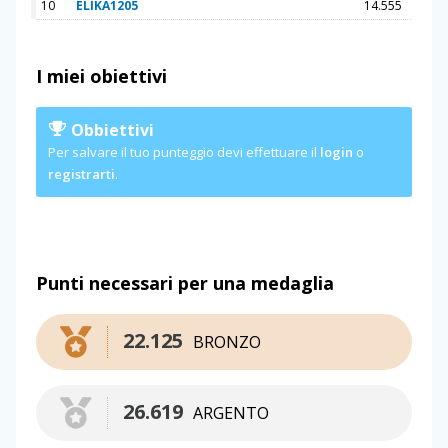
10
ELIKA1205
14.555
I miei obiettivi
Obbiettivi
Per salvare il tuo punteggio devi effettuare il
login
o
registrarti
.
Punti necessari per una medaglia
22.125
BRONZO
26.619
ARGENTO