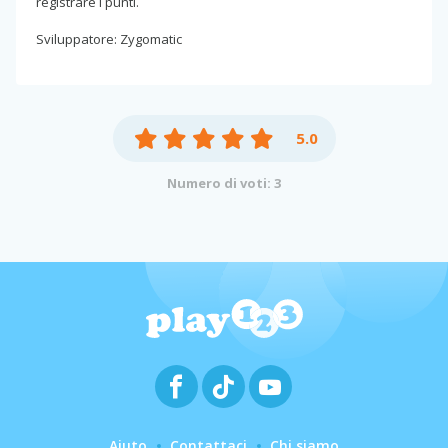
registrare i punti.
Sviluppatore: Zygomatic
5.0
Numero di voti: 3
Aiuto
Contattaci
Chi siamo