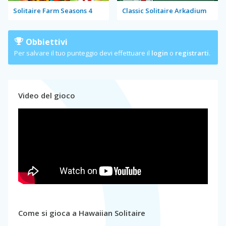
Solitaire Farm Seasons 4
Classic Solitaire Arkadium
Obbiettivi
Per salvare il tuo punteggio devi effettuare il
login
o
registrarti
.
Video del gioco
Come si gioca a Hawaiian Solitaire