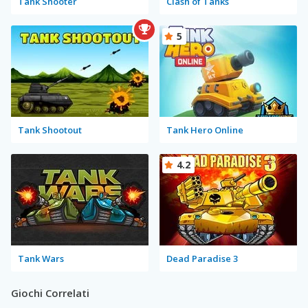
Tank Shooter
Clash of Tanks
5
Tank Shootout
Tank Hero Online
4.2
Tank Wars
Dead Paradise 3
Giochi Correlati