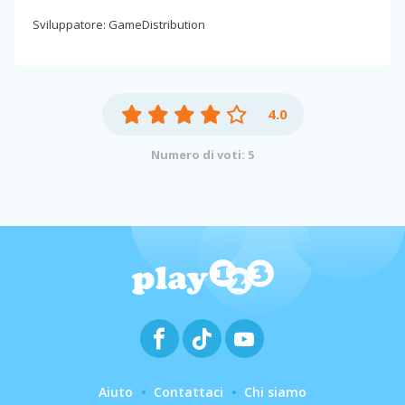
Sviluppatore: GameDistribution
4.0
Numero di voti: 5
Aiuto
Contattaci
Chi siamo