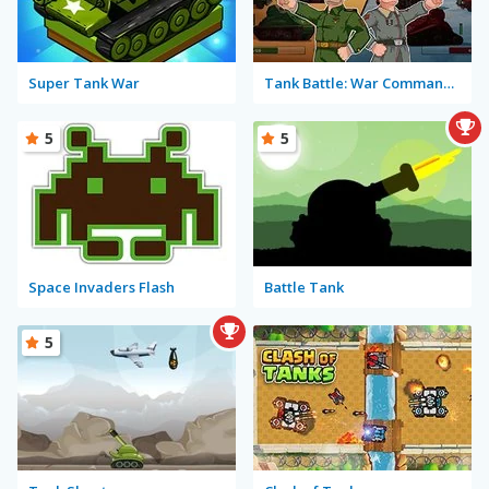
Super Tank War
Tank Battle: War Commander
5
5
Space Invaders Flash
Battle Tank
5