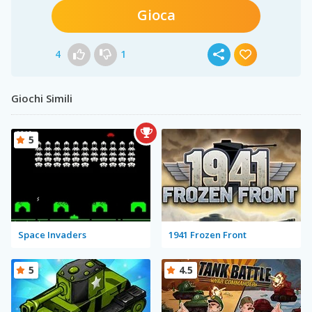
Gioca
4
1
Giochi Simili
5
Space Invaders
1941 Frozen Front
5
4.5