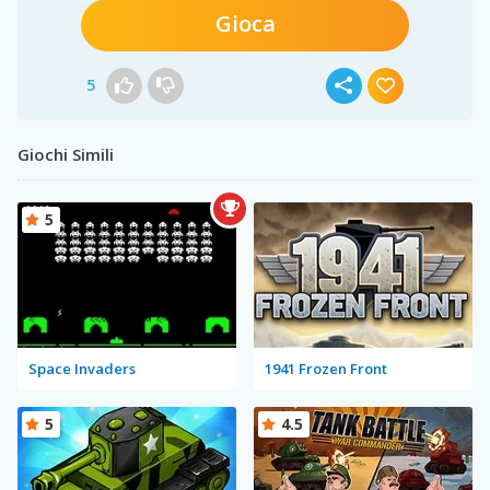
Gioca
5
Giochi Simili
5
Space Invaders
1941 Frozen Front
5
4.5