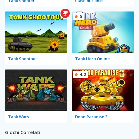
Tank Shooter
Clash of Tanks
5
Tank Shootout
Tank Hero Online
4.2
Tank Wars
Dead Paradise 3
Giochi Correlati