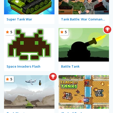
Super Tank War
Tank Battle: War Commander
5
5
Space Invaders Flash
Battle Tank
5