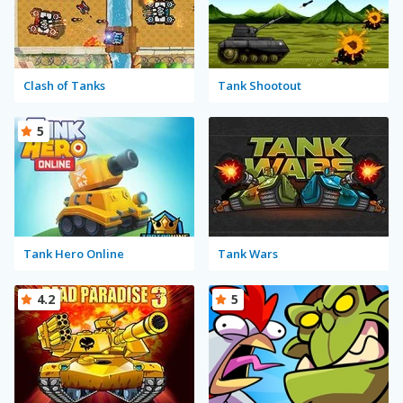
Clash of Tanks
Tank Shootout
5
Tank Hero Online
Tank Wars
4.2
5