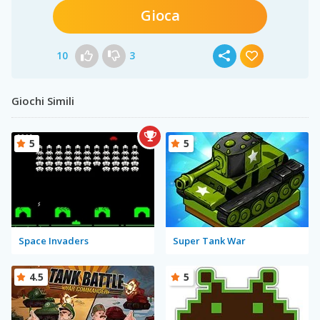
Gioca
10
3
Giochi Simili
5
5
Space Invaders
Super Tank War
4.5
5