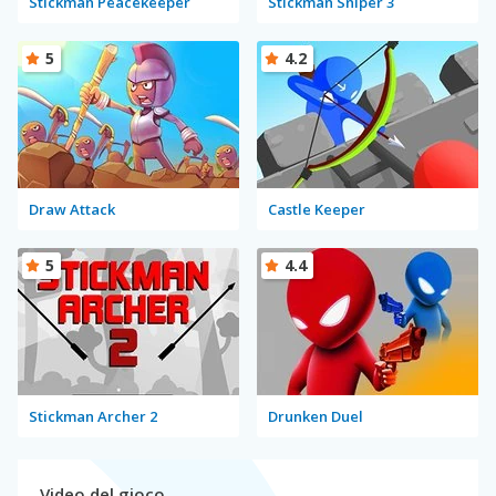
Stickman Peacekeeper
Stickman Sniper 3
5
4.2
Draw Attack
Castle Keeper
5
4.4
Stickman Archer 2
Drunken Duel
Video del gioco