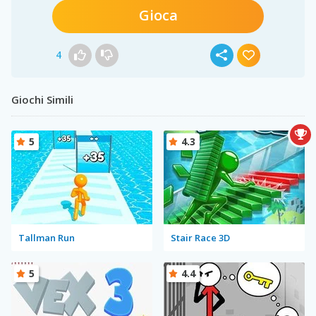
Gioca
4
Giochi Simili
5
4.3
Tallman Run
Stair Race 3D
5
4.4