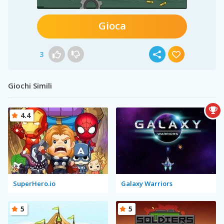
Gioca
3
Giochi Simili
4.4
SuperHero.io
Galaxy Warriors
5
5