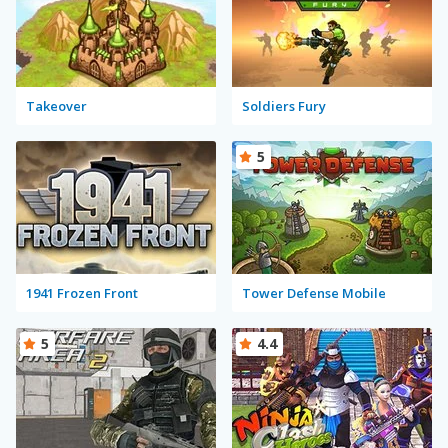
Takeover
Soldiers Fury
5
1941 Frozen Front
Tower Defense Mobile
5
4.4