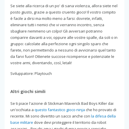
Se siete alla ricerca di un po' di sana violenza, allora siete nel
posto giusto, grazie a questo cruento gioco! Il vostro compito
è facile a dirsi ma molto meno a farsi: dovrete, infatti,
eliminare tutti i nemici che vi verranno incontro, senza
sbagliare nemmeno un colpo! Gli avversari potranno
comparire davanti a voi, oppure alle vostre spalle, da soli o in
gruppo: calcolate alla perfezione ogni singolo sparo che
farete, non permettendo a nessuno di avvicinarsi quel tanto
da farvi fuori! Ottenete succose ricompense e potenziate le
vostre armi, diventando, così, letali!
Sviluppatore: Playtouch
Altri giochi simili
Se ti piace l'azione di Stickman Maverick Bad Boys Killer dai
un'occhiata a
questo fantastico gioco ninja
che ho provato di
recente. Mi sono divertito un sacco anche con
la difesa della
base militare
dove devi proteggere il territorio da robot
assassini... Per chi ama i giochi di mira precisa consiglio