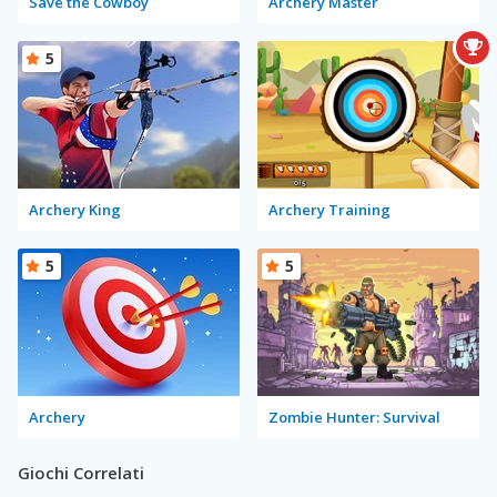
Save the Cowboy
Archery Master
5
Archery King
Archery Training
5
5
Archery
Zombie Hunter: Survival
Giochi Correlati