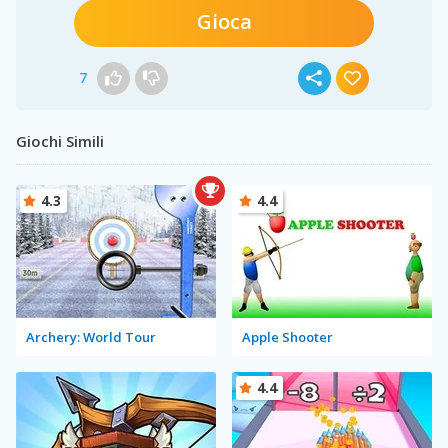
Gioca
7
Giochi Simili
4.3
4.4
Archery: World Tour
Apple Shooter
4.4