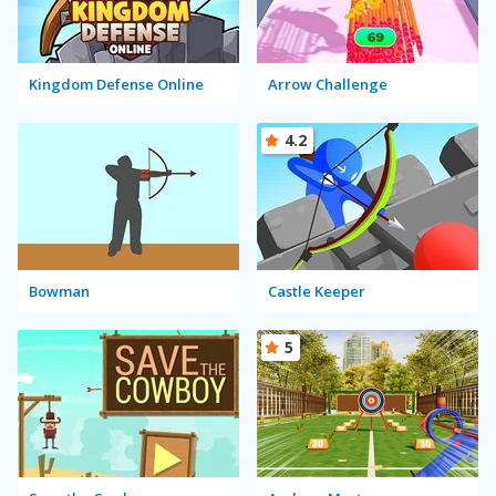
Kingdom Defense Online
Arrow Challenge
4.2
Bowman
Castle Keeper
5