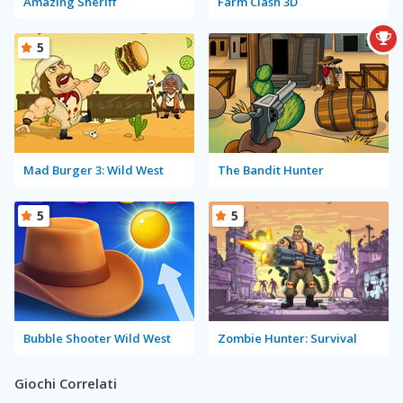
Amazing Sheriff
Farm Clash 3D
5
Mad Burger 3: Wild West
The Bandit Hunter
5
5
Bubble Shooter Wild West
Zombie Hunter: Survival
Giochi Correlati