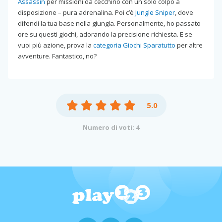
Assassin
per missioni da cecchino con un solo colpo a
disposizione – pura adrenalina. Poi c’è
Jungle Sniper
, dove
difendi la tua base nella giungla. Personalmente, ho passato
ore su questi giochi, adorando la precisione richiesta. E se
vuoi più azione, prova la
categoria Giochi Sparatutto
per altre
avventure. Fantastico, no?
5.0
Numero di voti: 4