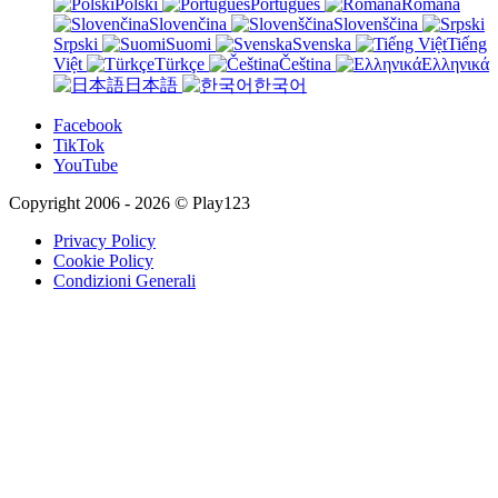
Polski
Português
Română
Slovenčina
Slovenščina
Srpski
Suomi
Svenska
Tiếng
Việt
Türkçe
Čeština
Ελληνικά
日本語
한국어
Facebook
TikTok
YouTube
Copyright 2006 - 2026 © Play123
Privacy Policy
Cookie Policy
Condizioni Generali