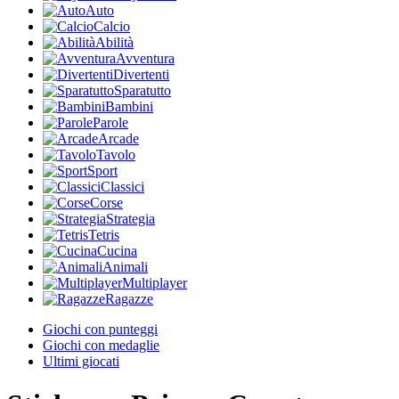
Auto
Calcio
Abilità
Avventura
Divertenti
Sparatutto
Bambini
Parole
Arcade
Tavolo
Sport
Classici
Corse
Strategia
Tetris
Cucina
Animali
Multiplayer
Ragazze
Giochi con punteggi
Giochi con medaglie
Ultimi giocati