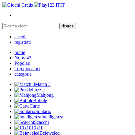
IT
ricerca
accedi
registrati
home
Nuovi
42
Popolari
Top giocatori
categorie
Match 3
Puzzle
Mahjong
Bubble
Carte
Solitario
Intelligenza
Scacchi
10x10
Bejeweled