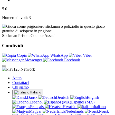
5.0
Numero di voti: 3
Stickman Prison: Counter Assault
Condividi
Copia
WhatsApp
Viber
Messenger
Facebook
Aiuto
Contattaci
Chi siamo
Italiano
Dansk
Deutsch
English
Español
Español (MX)
Français
Hrvatski
Italiano
Magyar
Nederlands
Norsk