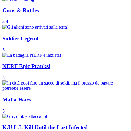
Guns & Bottles
4.4
Soldier Legend
5
NERF Epic Pranks!
5
Mafia Wars
5
K.U.L.I: Kill Until the Last Infected