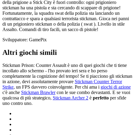
della prigione a Stick City è fuori controllo: ogni prigioniero
stickman ha una pistola e sta cercando di scappare di prigione!
Fortunatamente, la squadra swat della polizia sta lanciando un
contrattacco e spara a qualsiasi terrorista stickman. Gioca nei panni
di un prigioniero stickman o della polizia ( swat ). Livello in stile
Assalto. Comandi di tiro facili, un sacco di pistole!
Sviluppatore: GamePix
Altri giochi simili
Stickman Prison: Counter Assault è uno di quei giochi che ti tiene
incollato allo schermo - l'ho provato ieri sera e ho perso
completamente la cognizione del tempo! Se ti piacciono gli stickman
in azione, devi assolutamente provare
Stickman Counter Terror
Strike
, un FPS davvero coinvolgente. Per chi ama i
giochi di azione
c'è anche
Stickman Brawler
con le sue combo devastanti. E se vuoi
qualcosa di più strategico,
Stickman Archer 2
è
perfetto
per sfide
uno contro uno.