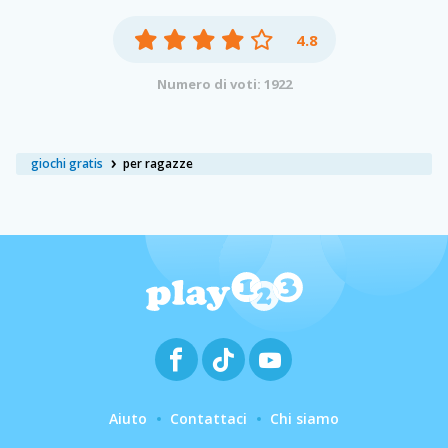
4.8
Numero di voti: 1922
giochi gratis
per ragazze
Aiuto
Contattaci
Chi siamo