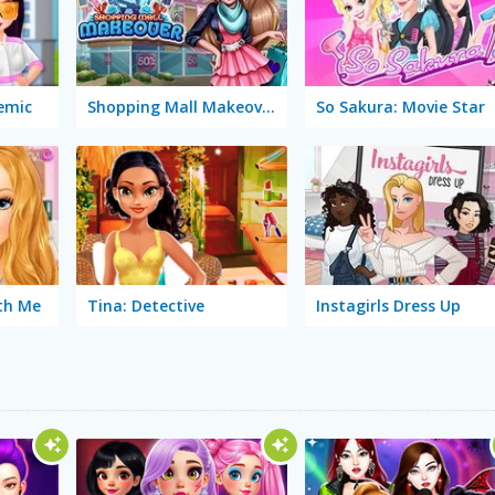
demic
Shopping Mall Makeover
So Sakura: Movie Star
ith Me
Tina: Detective
Instagirls Dress Up