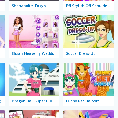
olet: Fashion Shoot
Shopaholic: Tokyo
Bff Stylish Off Shoulder Outfits
Eliza's Heavenly Wedding
Soccer Dress-Up
g
Dragon Ball Super Bulma Dress Up
Funny Pet Haircut