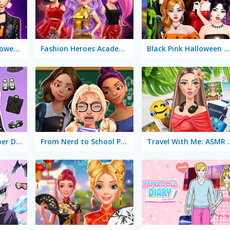
K-Pop Hunter Halloween Fashion
Fashion Heroes Academy
Black Pink Halloween Concert
Magical Diary: Paper Dress Up
From Nerd to School Popular
Travel With