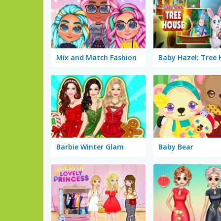
Mix and Match Fashion
Baby Hazel: Tree
Barbie Winter Glam
Baby Bear