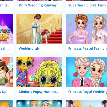
Instagirls Halloween Dress Up
Dolly Wedding Runway
Superhero Vi
TicToc Catwalk #fashion
Wedding Lily
Princess Pastel Fashion
s Up
Minions Popsy Humanization
Princess Royal Weddin