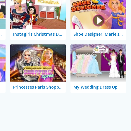
opping Dressup
Instagirls Christmas Dress Up
Shoe Designer: Marie's Girl Games
Salon
Princesses Paris Shopping Spree
My Wedding Dress Up