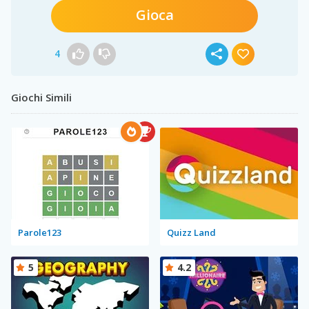
Gioca
4
Giochi Simili
Parole123
Quizz Land
5
4.2