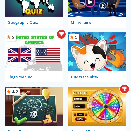
Geography Quiz
Millionaire
5
5
Flags Maniac
Guess the Kitty
4.2