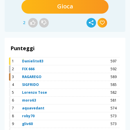
Gioca
2
Punteggi
1
Danielito83
597
2
FIX 666
592
3
RAGAREGO
589
4
SIGFRIDO
585
5
Lorenzo Tose
582
6
moro63
581
7
aquavedant
574
8
roby70
573
9
gliv60
573