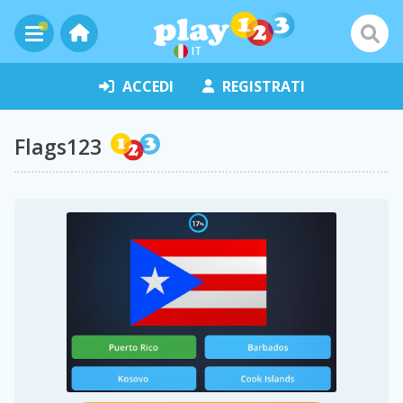
IT
ACCEDI
REGISTRATI
Flags123