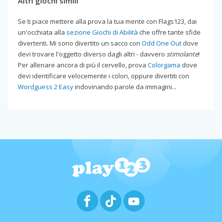
Altri giochi simili
Se ti piace mettere alla prova la tua mente con Flags123, dai
un'occhiata alla
sezione Giochi di Abilità
che offre tante sfide
divertenti. Mi sono divertito un sacco con
Odd One Out
dove
devi trovare l'oggetto diverso dagli altri - davvero
stimolante
!
Per allenare ancora di più il cervello, prova
Colorgama
dove
devi identificare velocemente i colori, oppure divertiti con
Wordguess 2 Easy
indovinando parole da immagini...