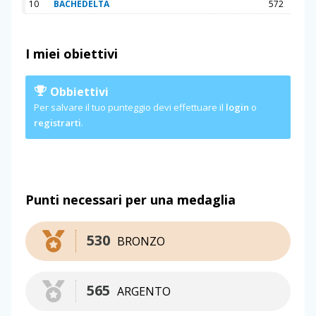
10
BACHEDELTA
572
I miei obiettivi
Obbiettivi
Per salvare il tuo punteggio devi effettuare il
login
o
registrarti
.
Punti necessari per una medaglia
530
BRONZO
565
ARGENTO