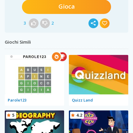
Gioca
3
2
Giochi Simili
Parole123
Quizz Land
5
4.2