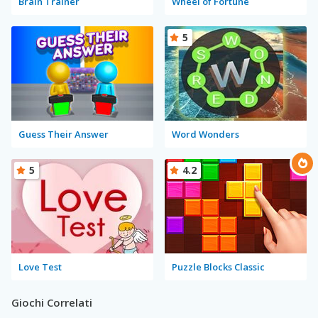
Brain Trainer
Wheel of Fortune
5
Guess Their Answer
Word Wonders
5
4.2
Love Test
Puzzle Blocks Classic
Giochi Correlati