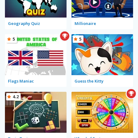
Geography Quiz
Millionaire
5
5
Flags Maniac
Guess the Kitty
4.2