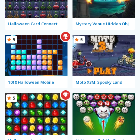
Halloween Card Connect
Mystery Venue Hidden Object
5
5
1010 Halloween Mobile
Moto X3M: Spooky Land
5