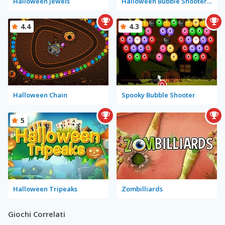
Halloween Jewels
Halloween Bubble Shooter Mobile
4.4
4.3
Halloween Chain
Spooky Bubble Shooter
5
Halloween Tripeaks
Zombilliards
Giochi Correlati