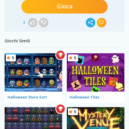
Gioca
3
Giochi Simili
5
5
Halloween Store Sort
Halloween Tiles
5