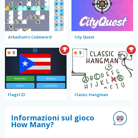
Arkadium's Codeword
City Quest
5
5
Flags123
Classic Hangman
Informazioni sul gioco
How Many?