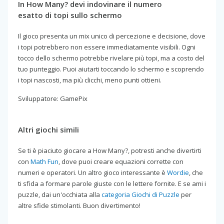
In How Many? devi indovinare il numero
esatto di topi sullo schermo
Il gioco presenta un mix unico di percezione e decisione, dove
i topi potrebbero non essere immediatamente visibili. Ogni
tocco dello schermo potrebbe rivelare più topi, ma a costo del
tuo punteggio. Puoi aiutarti toccando lo schermo e scoprendo
i topi nascosti, ma più clicchi, meno punti ottieni.
Sviluppatore: GamePix
Altri giochi simili
Se ti è piaciuto giocare a How Many?, potresti anche divertirti
con
Math Fun
, dove puoi creare equazioni corrette con
numeri e operatori. Un altro gioco interessante è
Wordie
, che
ti sfida a formare parole giuste con le lettere fornite. E se ami i
puzzle, dai un'occhiata alla
categoria Giochi di Puzzle
per
altre sfide stimolanti. Buon divertimento!