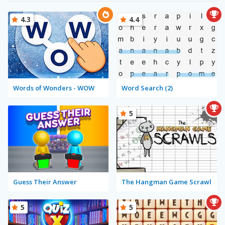
4.3
4.4
Words of Wonders - WOW
Word Search (2)
5
Guess Their Answer
The Hangman Game Scrawl
5
5