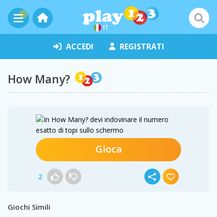
IT
ACCEDI
REGISTRATI
How Many?
Gioca
2
Giochi Simili