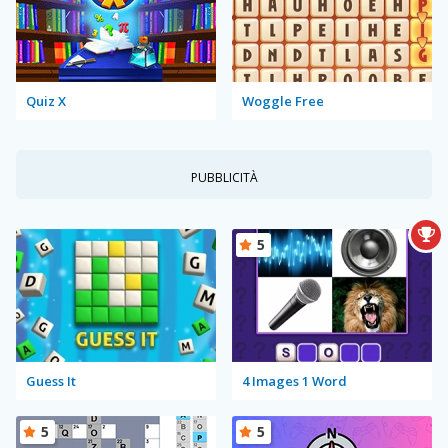
Quiz X
Woggle Free
PUBBLICITÀ
5
Guess It
4 Images 1 Word
5
5