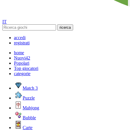
IT
ricerca
accedi
registrati
home
Nuovi
42
Popolari
Top giocatori
categorie
Match 3
Puzzle
Mahjong
Bubble
Carte