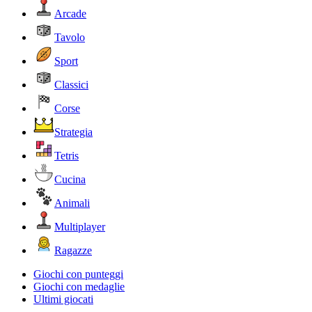
Arcade
Tavolo
Sport
Classici
Corse
Strategia
Tetris
Cucina
Animali
Multiplayer
Ragazze
Giochi con punteggi
Giochi con medaglie
Ultimi giocati