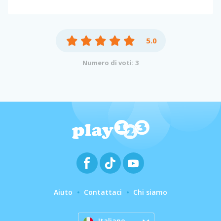
5.0
Numero di voti: 3
Aiuto
Contattaci
Chi siamo
Italiano