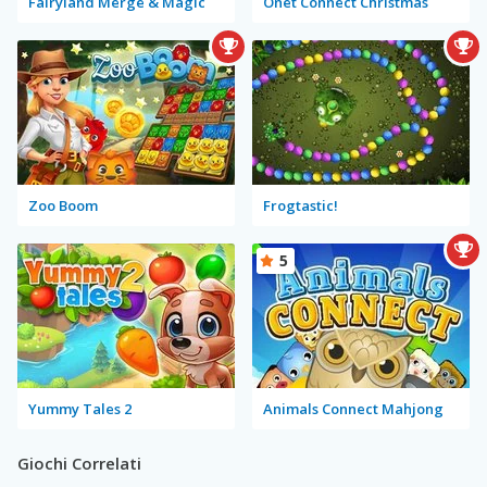
Fairyland Merge & Magic
Onet Connect Christmas
Zoo Boom
Frogtastic!
5
Yummy Tales 2
Animals Connect Mahjong
Giochi Correlati