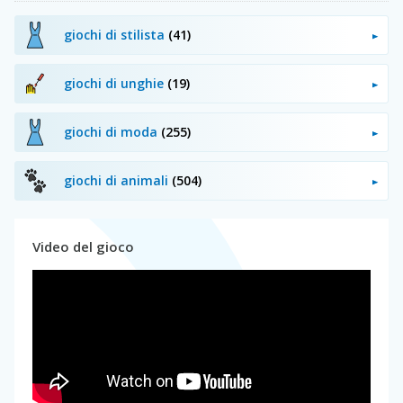
giochi di stilista
(41)
giochi di unghie
(19)
giochi di moda
(255)
giochi di animali
(504)
Video del gioco