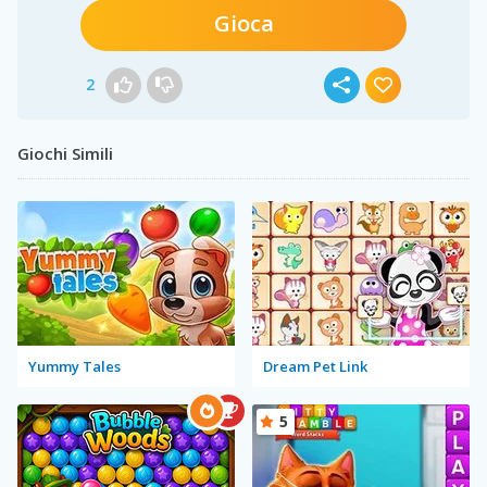
Gioca
2
Giochi Simili
Yummy Tales
Dream Pet Link
5