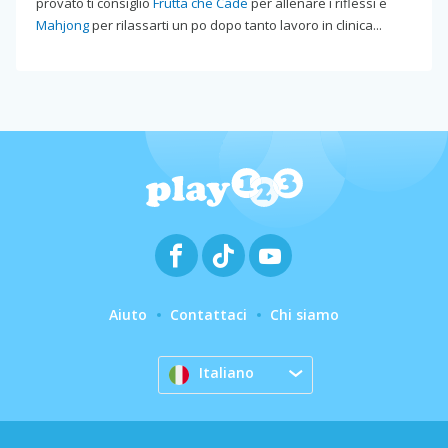
provato ti consiglio
Frutta che Cade
per allenare i riflessi e
Mahjong
per rilassarti un po dopo tanto lavoro in clinica...
Aiuto
Contattaci
Chi siamo
Italiano