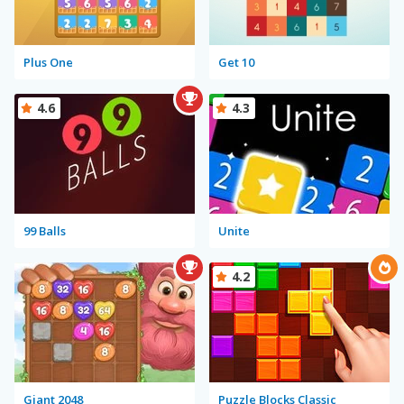
Plus One
Get 10
4.6
4.3
99 Balls
Unite
4.2
Giant 2048
Puzzle Blocks Classic