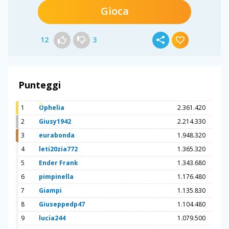
Gioca
12
3
Punteggi
1
Ophelia
2.361.420
2
Giusy1942
2.214.330
3
eurabonda
1.948.320
4
leti20zia772
1.365.320
5
Ender Frank
1.343.680
6
pimpinella
1.176.480
7
Giampi
1.135.830
8
Giuseppedp47
1.104.480
9
lucia244
1.079.500