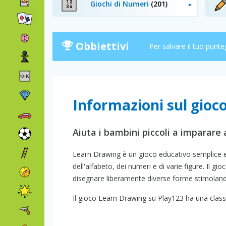
Giochi di Numeri
(201)
Obbiettivi
Per salvare il tuo punte
Informazioni sul gioc
Aiuta i bambini piccoli a imparare 
Learn Drawing è un gioco educativo semplice e 
dell'alfabeto, dei numeri e di varie figure. Il
disegnare liberamente diverse forme stimolando 
Il gioco Learn Drawing su Play123 ha una classif