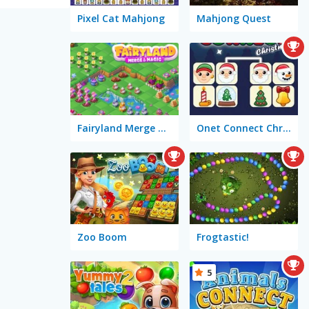
Pixel Cat Mahjong
Mahjong Quest
Fairyland Merge & Magic
Onet Connect Christmas
Zoo Boom
Frogtastic!
5