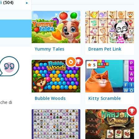
li
(504)
Yummy Tales
Dream Pet Link
5
Bubble Woods
Kitty Scramble
nche di