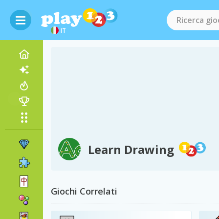
IT
Learn Drawing
Giochi Correlati