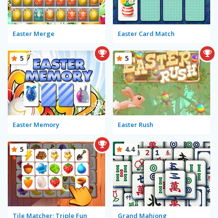
Easter Merge
Easter Card Match
5
5
Easter Memory
Easter Rush
5
4.4
Tile Matcher: Triple Fun
Grand Mahjong