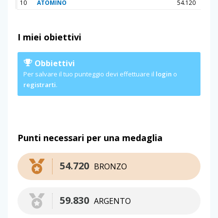
10
ATOMINO
54.120
I miei obiettivi
Obbiettivi
Per salvare il tuo punteggio devi effettuare il
login
o
registrarti
.
Punti necessari per una medaglia
54.720
BRONZO
59.830
ARGENTO