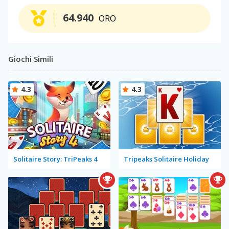
64.940
ORO
Giochi Simili
4.3
4.3
Solitaire Story: TriPeaks 4
Tripeaks Solitaire Holiday