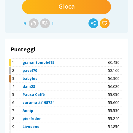
Gioca
4
1
Punteggi
1
gianantoniob615
60.430
2
pavel70
58.160
3
babybis
56.300
4
dani23
56.080
5
Pausa Caffè
55.950
6
caramatti195724
55.600
7
Annip
55.530
8
pierfeder
55.240
9
Livoseno
54.850