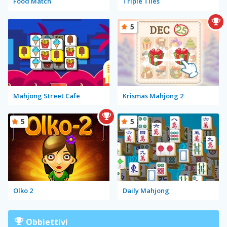
Food Match
Triple Tiles
5
Mahjong Street Cafe
Krismas Mahjong 2
5
5
Olko 2
Daily Mahjong
Obbiettivi