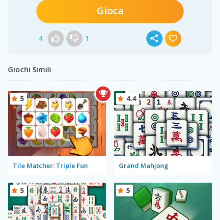
Gioca
4
1
Giochi Simili
5
4.4
Tile Matcher: Triple Fun
Grand Mahjong
5
5