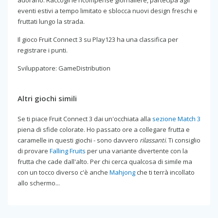
adorano. Raccogli le ricompense giornaliere, partecipa agli
eventi estivi a tempo limitato e sblocca nuovi design freschi e
fruttati lungo la strada.
Il gioco Fruit Connect 3 su Play123 ha una classifica per
registrare i punti.
Sviluppatore: GameDistribution
Altri giochi simili
Se ti piace Fruit Connect 3 dai un'occhiata alla
sezione Match 3
piena di sfide colorate. Ho passato ore a collegare frutta e
caramelle in questi giochi - sono davvero
rilassanti
. Ti consiglio
di provare
Falling Fruits
per una variante divertente con la
frutta che cade dall'alto. Per chi cerca qualcosa di simile ma
con un tocco diverso c'è anche
Mahjong
che ti terrà incollato
allo schermo...